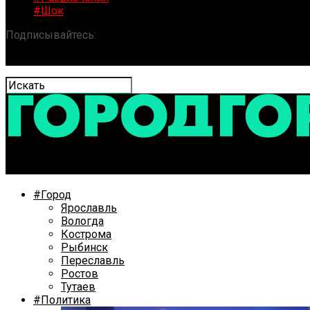
#Шок
Подписывайтесь:
«ГОРОД» / Новости Ярославля и обла
#Город
Ярославль
Вологда
Кострома
Рыбинск
Переславль
Ростов
Тутаев
#Политика