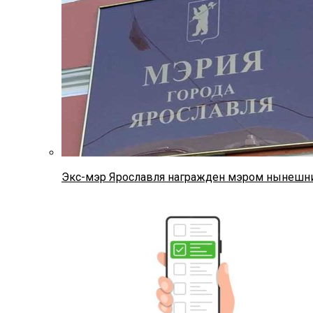
Экс-мэр Ярославля награжден мэром нынешн