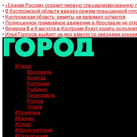
•
«Единая Россия» создает первую специализированную п
•
В Костромской области введён режим повышенной гото
•
Костромская область: лимиты на заправку остаются
•
Полноценное трамвайное движение в Ярославле не отк
•
Вечером 8 и 9 августа в Костроме будут ходить дополн
•
Илья Горохов выйдет на лед вместе со звездами хоккея
#Город
Ярославль
Вологда
Кострома
Рыбинск
Переславль
Ростов
Тутаев
#Политика
#Бизнес
#Спорт
#Происшествия
#Развлечения