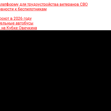
латформу для трудоустройства ветеранов СВО
вности к беспилотникам
роют в 2026 году
ительные автобусы
 на Кубке Овечкина