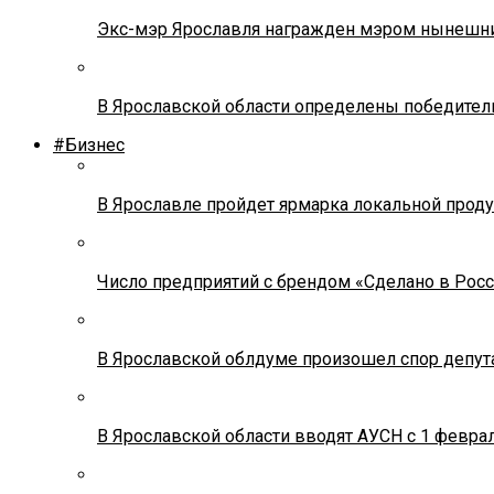
Экс-мэр Ярославля награжден мэром нынешн
В Ярославской области определены победител
#Бизнес
В Ярославле пройдет ярмарка локальной прод
Число предприятий с брендом «Сделано в Росс
В Ярославской облдуме произошел спор депута
В Ярославской области вводят АУСН с 1 февра