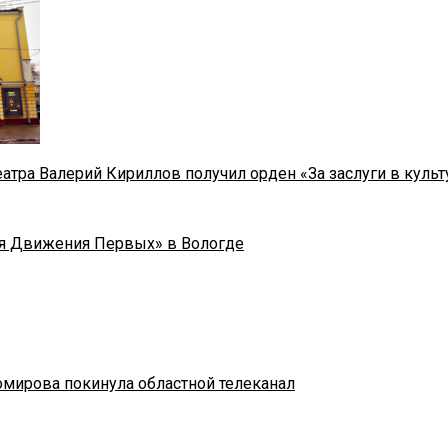
тра Валерий Кириллов получил орден «За заслуги в культу
я Движения Первых» в Вологде
омирова покинула областной телеканал