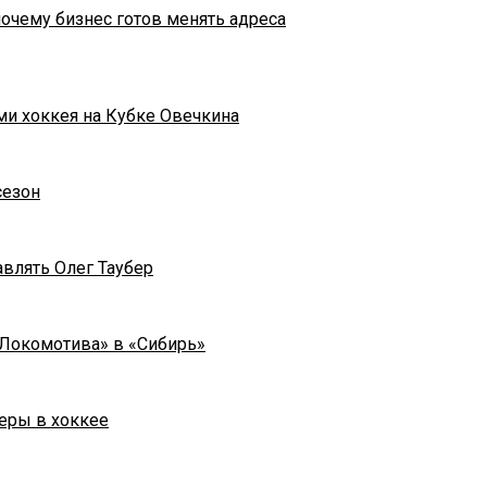
почему бизнес готов менять адреса
ми хоккея на Кубке Овечкина
сезон
влять Олег Таубер
«Локомотива» в «Сибирь»
еры в хоккее