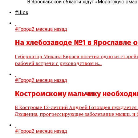
В Ярославской области ждут «Мологскую рмар
#Шок
#Город
2 месяца назад
На хлебозаводе №1 в Ярославле о
Губернатор Михаил Евраев посетил одно из старе
рабочей встречи с руководством и...
#Город
2 месяца назад
Костромскому мальчику необходи
В Костроме 12-летний Андрей Готовцев нуждается 
Дюшенна, прогрессирующее заболевание мышц, и бе
#Город
2 месяца назад