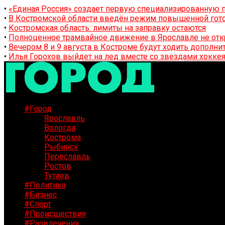
•
«Единая Россия» создает первую специализированную п
•
В Костромской области введён режим повышенной гото
•
Костромская область: лимиты на заправку остаются
•
Полноценное трамвайное движение в Ярославле не отк
•
Вечером 8 и 9 августа в Костроме будут ходить дополн
•
Илья Горохов выйдет на лед вместе со звездами хоккея
#Город
Ярославль
Вологда
Кострома
Рыбинск
Переславль
Ростов
Тутаев
#Политика
#Бизнес
#Спорт
#Происшествия
#Развлечения