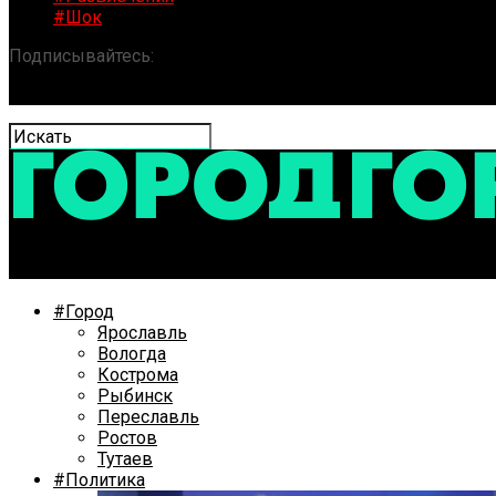
#Шок
Подписывайтесь:
«ГОРОД» / Новости Ярославля и обла
#Город
Ярославль
Вологда
Кострома
Рыбинск
Переславль
Ростов
Тутаев
#Политика