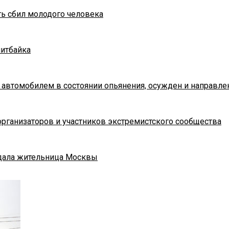
ть сбил молодого человека
питбайка
 автомобилем в состоянии опьянения, осужден и направле
рганизаторов и участников экстремистского сообщества
адала жительница Москвы