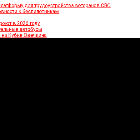
латформу для трудоустройства ветеранов СВО
вности к беспилотникам
роют в 2026 году
ительные автобусы
 на Кубке Овечкина