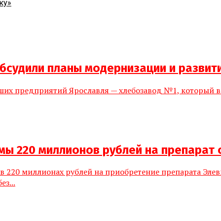
ку»
бсудили планы модернизации и развит
йших предприятий Ярославля — хлебозавод №1, который в
мы 220 миллионов рублей на препарат
в 220 миллионах рублей на приобретение препарата Элев
з...