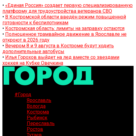
•
«Единая Россия» создает первую специализированную
платформу для трудоустройства ветеранов СВО
•
В Костромской области введён режим повышенной
готовности к беспилотникам
•
Костромская область: лимиты на заправку остаются
•
Полноценное трамвайное движение в Ярославле не
откроют в 2026 году
•
Вечером 8 и 9 августа в Костроме будут ходить
дополнительные автобусы
•
Илья Горохов выйдет на лед вместе со звездами
хоккея на Кубке Овечкина
#Город
Ярославль
Вологда
Кострома
Рыбинск
Переславль
Ростов
Тутаев