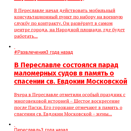
В Переславле начал действовать мобильный
консультационный пункт по набору на военную
службу по контракту. Он развёрнут в самом
центре города, на Народной площади, где будет
работать...
#Развлечения
3 года назад
В Переславле состоялся парад
маломерных судов в память о
спасении св. Евдокии Московской
Вчера в Переславле отметили особый праздник с
многовековой историей – Шестое воскресение
после Пасхи. Его горожане отмечают в память о
спасении св. Евдокии Московской – жены...
Переславль
3 года назад