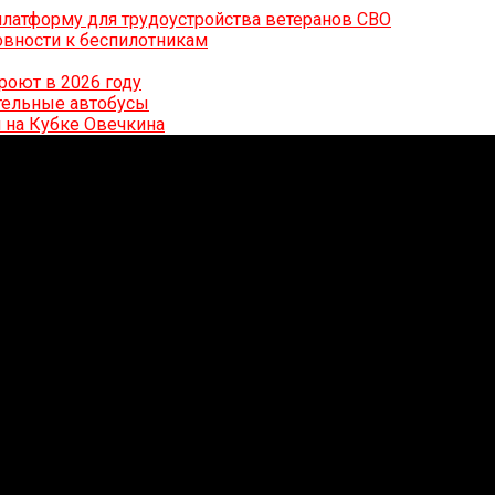
латформу для трудоустройства ветеранов СВО
вности к беспилотникам
роют в 2026 году
ительные автобусы
 на Кубке Овечкина