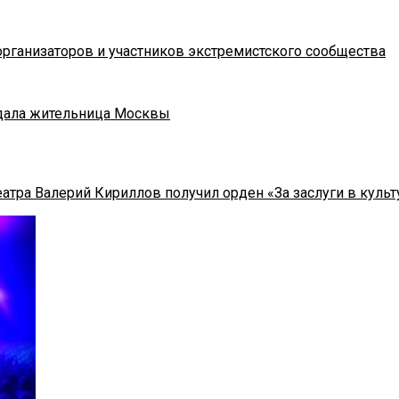
рганизаторов и участников экстремистского сообщества
адала жительница Москвы
тра Валерий Кириллов получил орден «За заслуги в культу