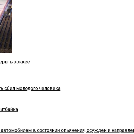
еры в хоккее
ть сбил молодого человека
питбайка
 автомобилем в состоянии опьянения, осужден и направле