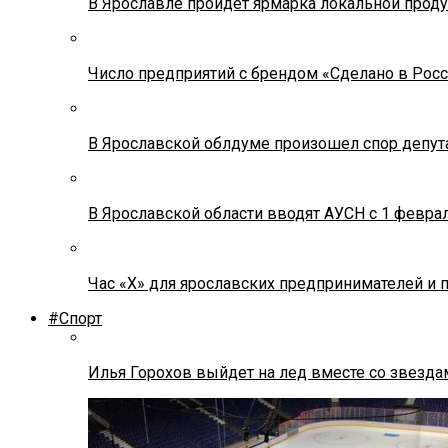
В Ярославле пройдет ярмарка локальной прод
Число предприятий с брендом «Сделано в Росс
В Ярославской облдуме произошел спор депута
В Ярославской области вводят АУСН с 1 февра
Час «Х» для ярославских предпринимателей и 
#Спорт
Илья Горохов выйдет на лед вместе со звезда