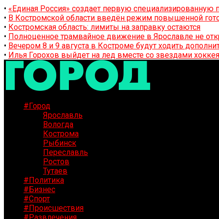
•
«Единая Россия» создает первую специализированную п
•
В Костромской области введён режим повышенной гото
•
Костромская область: лимиты на заправку остаются
•
Полноценное трамвайное движение в Ярославле не отк
•
Вечером 8 и 9 августа в Костроме будут ходить дополн
•
Илья Горохов выйдет на лед вместе со звездами хоккея
#Город
Ярославль
Вологда
Кострома
Рыбинск
Переславль
Ростов
Тутаев
#Политика
#Бизнес
#Спорт
#Происшествия
#Развлечения