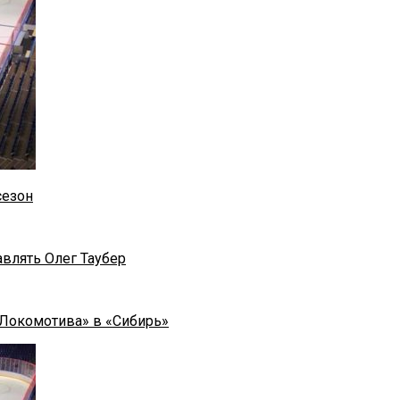
сезон
влять Олег Таубер
«Локомотива» в «Сибирь»