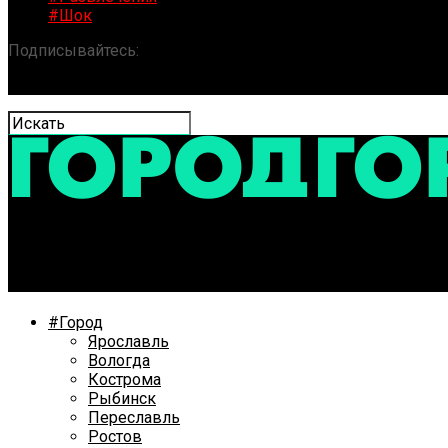
#Шок
Подписывайтесь:
«ГОРОД» / Новости Ярославля и обла
Депутаты обсудили будущее территории стадиона «Ш
#Город
Ярославль
Вологда
Кострома
Рыбинск
Переславль
Ростов