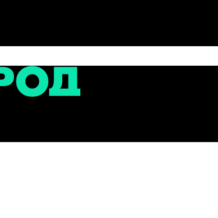
сти
инник»