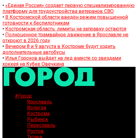
•
«Единая Россия» создает первую специализированную
платформу для трудоустройства ветеранов СВО
•
В Костромской области введён режим повышенной
готовности к беспилотникам
•
Костромская область: лимиты на заправку остаются
•
Полноценное трамвайное движение в Ярославле не
откроют в 2026 году
•
Вечером 8 и 9 августа в Костроме будут ходить
дополнительные автобусы
•
Илья Горохов выйдет на лед вместе со звездами
хоккея на Кубке Овечкина
#Город
Ярославль
Вологда
Кострома
Рыбинск
Переславль
Ростов
Тутаев