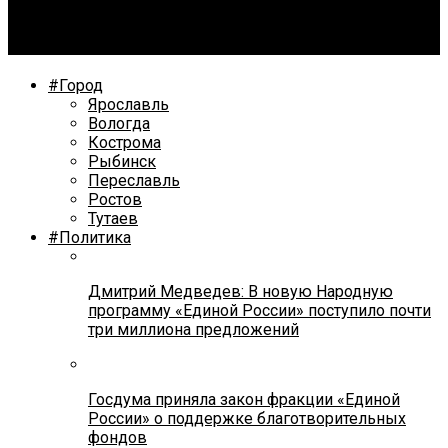
Экс-капитан «Локомотива» Илья Горохов принял
участие в Гала-матче Кубка Овечкина
#Город
Ярославль
Вологда
Кострома
Рыбинск
Переславль
Ростов
Тутаев
#Политика
Дмитрий Медведев: В новую Народную
программу «Единой России» поступило почти
три миллиона предложений
Госдума приняла закон фракции «Единой
России» о поддержке благотворительных
фондов