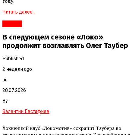
году.
Читать далее...
#Город
В следующем сезоне «Локо»
продолжит возглавлять Олег Таубер
Published
2 недели ago
on
28.07.2026
By
Валентин Евстафиев
Хоккейный клуб «Локомотив» сохранит Таубера во
главе команды в предстоящем сезоне. Как сообщили в