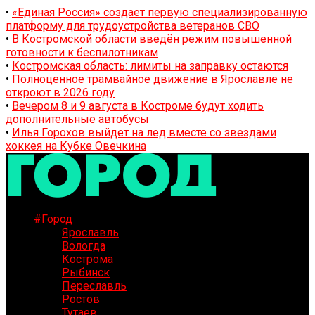
•
«Единая Россия» создает первую специализированную
платформу для трудоустройства ветеранов СВО
•
В Костромской области введён режим повышенной
готовности к беспилотникам
•
Костромская область: лимиты на заправку остаются
•
Полноценное трамвайное движение в Ярославле не
откроют в 2026 году
•
Вечером 8 и 9 августа в Костроме будут ходить
дополнительные автобусы
•
Илья Горохов выйдет на лед вместе со звездами
хоккея на Кубке Овечкина
#Город
Ярославль
Вологда
Кострома
Рыбинск
Переславль
Ростов
Тутаев