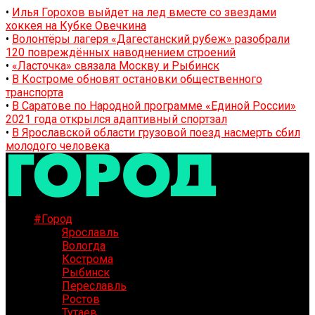
•
Илья Горохов выйдет на лед вместе со звездами
хоккея на Кубке Овечкина
•
Волонтёры лагеря «Дагестанский рубеж» разобрали
120 повреждённых наводнением строений
•
«Ласточка» связала Москву и Рыбинск
•
В Костроме обновят остановки общественного
транспорта
•
В Саратове по Народной программе «Единой России»
2021 года открылся адаптивный спортзал
•
В Ярославской области грузовой поезд насмерть сбил
молодого человека
#Город
Ярославль
Вологда
Кострома
Рыбинск
Переславль
Ростов
Тутаев