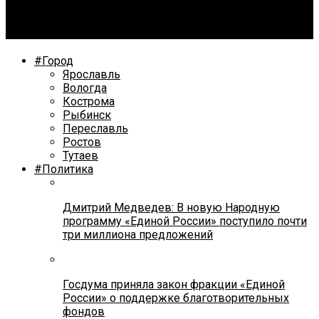
Не пропустивший мальчика на «зебре» водитель
заявил, что его ослепило солнце
#Город
Ярославль
Вологда
Кострома
Рыбинск
Переславль
Ростов
Тутаев
#Политика
Дмитрий Медведев: В новую Народную
программу «Единой России» поступило почти
три миллиона предложений
Госдума приняла закон фракции «Единой
России» о поддержке благотворительных
фондов