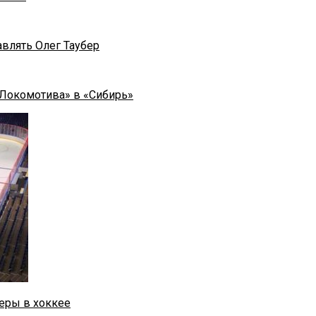
влять Олег Таубер
«Локомотива» в «Сибирь»
еры в хоккее