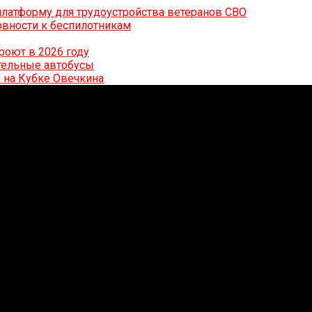
латформу для трудоустройства ветеранов СВО
вности к беспилотникам
роют в 2026 году
ительные автобусы
 на Кубке Овечкина