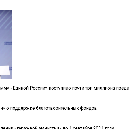
мму «Единой России» поступило почти три миллиона пред
ии» о поддержке благотворительных фондов
лении «гаражной амнистии» до 1 сентября 2031 года