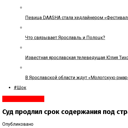
Певица DAASHA стала хедлайнером «Фестивал
Что связывает Ярославль и Полоцк?
Известная ярославская телеведущая Юлия Тих
В Ярославской области ждут «Мологскую рмар
#Шок
#Происшествия
Суд продлил срок содержания под ст
Опубликовано