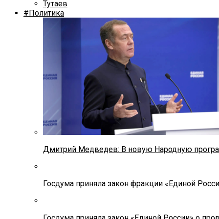
Тутаев
#Политика
Дмитрий Медведев: В новую Народную програ
Госдума приняла закон фракции «Единой Росс
Госдума приняла закон «Единой России» о прод