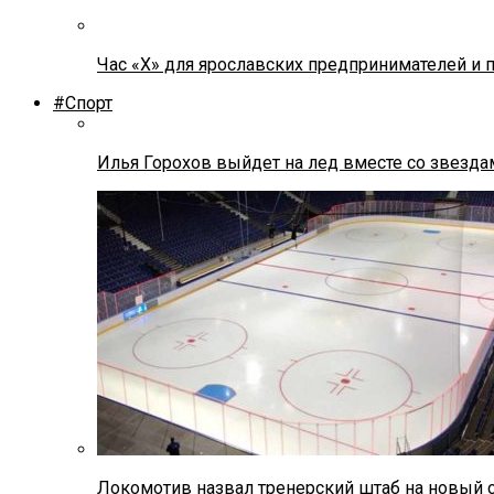
Час «Х» для ярославских предпринимателей и 
#Спорт
Илья Горохов выйдет на лед вместе со звезда
Локомотив назвал тренерский штаб на новый 