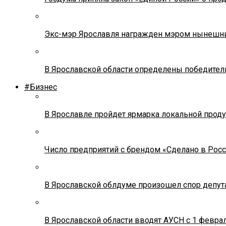
Экс-мэр Ярославля награжден мэром нынешн
В Ярославской области определены победител
#Бизнес
В Ярославле пройдет ярмарка локальной прод
Число предприятий с брендом «Сделано в Росс
В Ярославской облдуме произошел спор депута
В Ярославской области вводят АУСН с 1 февра