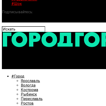
#Шок
Подписывайтесь:
«ГОРОД» / Новости Ярославля и обла
Суд продлил срок содержания под стражей экс-дирек
#Город
Ярославль
Вологда
Кострома
Рыбинск
Переславль
Ростов