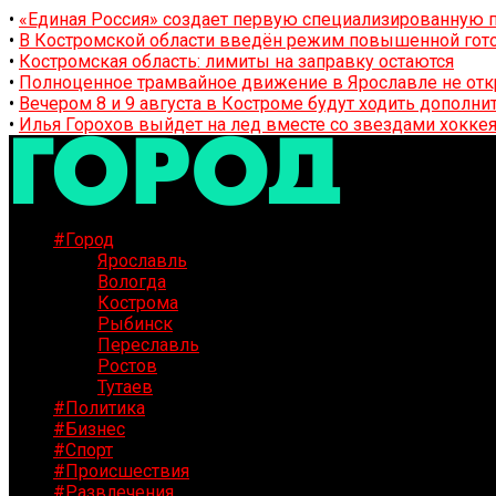
•
«Единая Россия» создает первую специализированную п
•
В Костромской области введён режим повышенной гото
•
Костромская область: лимиты на заправку остаются
•
Полноценное трамвайное движение в Ярославле не отк
•
Вечером 8 и 9 августа в Костроме будут ходить дополн
•
Илья Горохов выйдет на лед вместе со звездами хоккея
#Город
Ярославль
Вологда
Кострома
Рыбинск
Переславль
Ростов
Тутаев
#Политика
#Бизнес
#Спорт
#Происшествия
#Развлечения