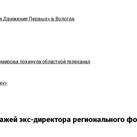
я Движения Первых» в Вологде
омирова покинула областной телеканал
ку»
ражей экс-директора регионального ф