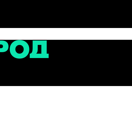
сти
тора регионального фонда капремонта