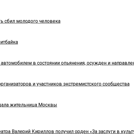
ть сбил молодого человека
питбайка
 автомобилем в состоянии опьянения, осужден и направле
рганизаторов и участников экстремистского сообщества
адала жительница Москвы
тра Валерий Кириллов получил орден «За заслуги в культу