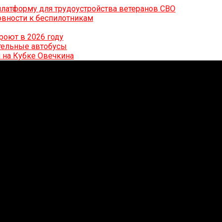
латформу для трудоустройства ветеранов СВО
вности к беспилотникам
роют в 2026 году
ительные автобусы
 на Кубке Овечкина