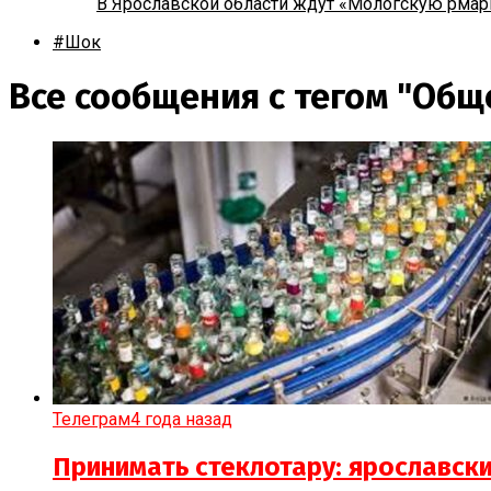
В Ярославской области ждут «Мологскую рмар
#Шок
Все сообщения с тегом "Общ
Телеграм
4 года назад
Принимать стеклотару: ярославск