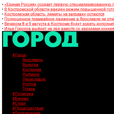
•
«Единая Россия» создает первую специализированную п
•
В Костромской области введён режим повышенной гото
•
Костромская область: лимиты на заправку остаются
•
Полноценное трамвайное движение в Ярославле не отк
•
Вечером 8 и 9 августа в Костроме будут ходить дополн
•
Илья Горохов выйдет на лед вместе со звездами хоккея
#Город
Ярославль
Вологда
Кострома
Рыбинск
Переславль
Ростов
Тутаев
#Политика
#Бизнес
#Спорт
#Происшествия
#Развлечения