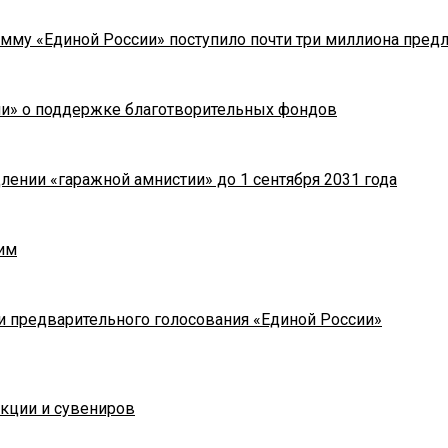
мму «Единой России» поступило почти три миллиона пред
ии» о поддержке благотворительных фондов
лении «гаражной амнистии» до 1 сентября 2031 года
им
и предварительного голосования «Единой России»
укции и сувениров