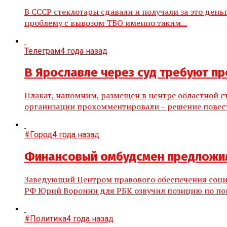
В СССР стеклотары сдавали и получали за это ден
проблему с вывозом ТБО именно таким...
Телеграм
4 года назад
В Ярославле через суд требуют пр
Плакат, напомним, размещен в центре областной с
организации прокомментировали – решение повести
#Город
4 года назад
Финансовый омбудсмен предложил 
Заведующий Центром правового обеспечения соци
РФ Юрий Воронин для РБК озвучил позицию по пов
#Политика
4 года назад