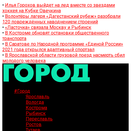
•
Илья Горохов выйдет на лед вместе со звездами
хоккея на Кубке Овечкина
•
Волонтёры лагеря «Дагестанский рубеж» разобрали
120 повреждённых наводнением строений
•
«Ласточка» связала Москву и Рыбинск
•
В Костроме обновят остановки общественного
транспорта
•
В Саратове по Народной программе «Единой России»
2021 года открылся адаптивный спортзал
•
В Ярославской области грузовой поезд насмерть сбил
молодого человека
#Город
Ярославль
Вологда
Кострома
Рыбинск
Переславль
Ростов
Тутаев