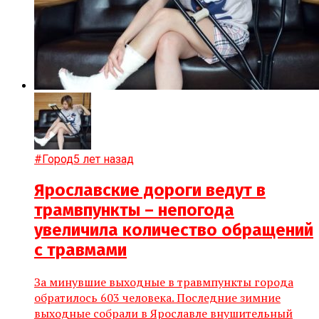
#Город
5 лет назад
Ярославские дороги ведут в
трамвпункты – непогода
увеличила количество обращений
с травмами
За минувшие выходные в травмпункты города
обратилось 603 человека. Последние зимние
выходные собрали в Ярославле внушительный