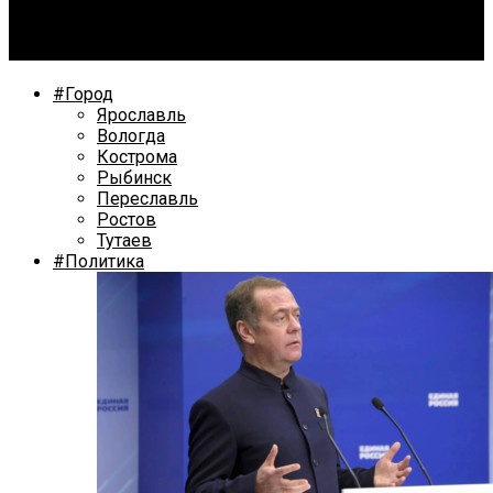
В этом году Фрунзенский район города Ярославля
отмечает 50-летие
#Город
Ярославль
Вологда
Кострома
Рыбинск
Переславль
Ростов
Тутаев
#Политика