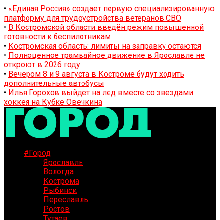
•
«Единая Россия» создает первую специализированную
платформу для трудоустройства ветеранов СВО
•
В Костромской области введён режим повышенной
готовности к беспилотникам
•
Костромская область: лимиты на заправку остаются
•
Полноценное трамвайное движение в Ярославле не
откроют в 2026 году
•
Вечером 8 и 9 августа в Костроме будут ходить
дополнительные автобусы
•
Илья Горохов выйдет на лед вместе со звездами
хоккея на Кубке Овечкина
#Город
Ярославль
Вологда
Кострома
Рыбинск
Переславль
Ростов
Тутаев