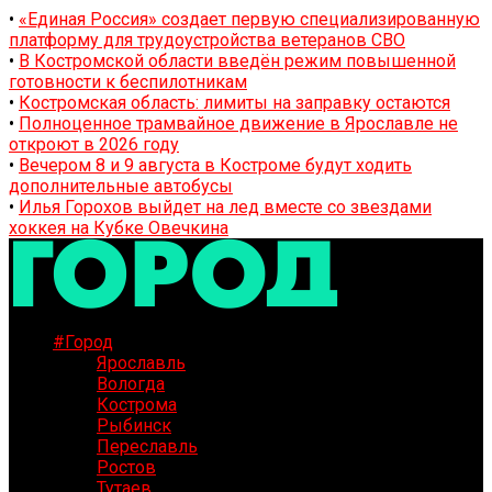
•
«Единая Россия» создает первую специализированную
платформу для трудоустройства ветеранов СВО
•
В Костромской области введён режим повышенной
готовности к беспилотникам
•
Костромская область: лимиты на заправку остаются
•
Полноценное трамвайное движение в Ярославле не
откроют в 2026 году
•
Вечером 8 и 9 августа в Костроме будут ходить
дополнительные автобусы
•
Илья Горохов выйдет на лед вместе со звездами
хоккея на Кубке Овечкина
#Город
Ярославль
Вологда
Кострома
Рыбинск
Переславль
Ростов
Тутаев