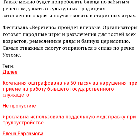
Также можно будет попробовать блюда по забытым
рецептам, узнать о культурных традициях
затопленного края и поучаствовать в старинных играх.
Фестиваль «Веретено» пройдет впервые. Организаторы
готовят народные игры и развлечения для гостей всех
возрастов, ремесленные ряды и банную церемонию.
Самые отважные смогут отправиться в сплав по речке
Ухтоме.
Теги:
Далее
Компания оштрафована на 50 тысяч за нарушения при
приеме на работу бывшего государственного
служащего
Не пропустите
Ярославна использовала поддельную медсправку при
трудоустройстве
Елена Варламова