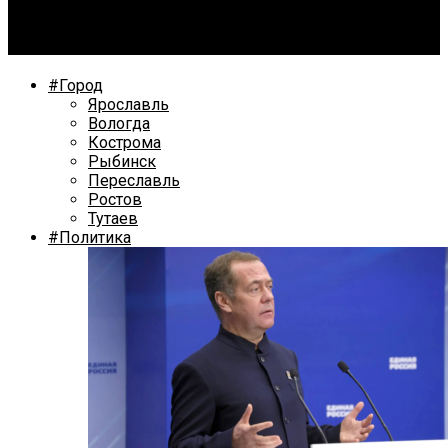
В Ярославле хотят сделать более быстрым и удобным
железнодорожное сообщение
#Город
Ярославль
Вологда
Кострома
Рыбинск
Переславль
Ростов
Тутаев
#Политика