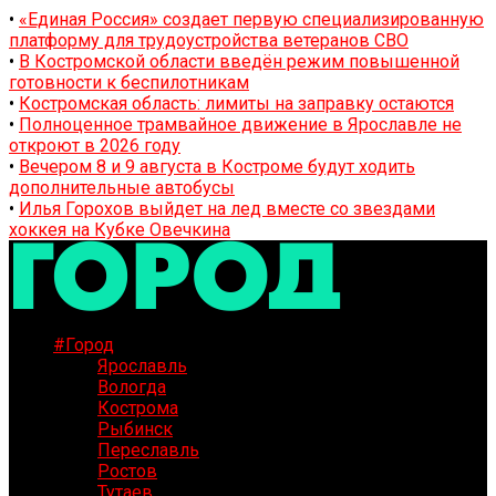
•
«Единая Россия» создает первую специализированную
платформу для трудоустройства ветеранов СВО
•
В Костромской области введён режим повышенной
готовности к беспилотникам
•
Костромская область: лимиты на заправку остаются
•
Полноценное трамвайное движение в Ярославле не
откроют в 2026 году
•
Вечером 8 и 9 августа в Костроме будут ходить
дополнительные автобусы
•
Илья Горохов выйдет на лед вместе со звездами
хоккея на Кубке Овечкина
#Город
Ярославль
Вологда
Кострома
Рыбинск
Переславль
Ростов
Тутаев