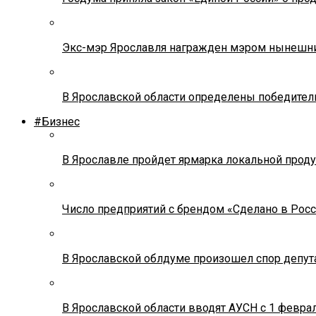
Экс-мэр Ярославля награжден мэром нынешн
В Ярославской области определены победител
#Бизнес
В Ярославле пройдет ярмарка локальной прод
Число предприятий с брендом «Сделано в Росс
В Ярославской облдуме произошел спор депута
В Ярославской области вводят АУСН с 1 февра