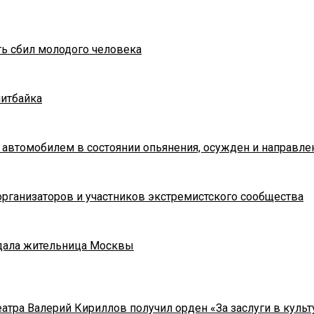
ть сбил молодого человека
питбайка
 автомобилем в состоянии опьянения, осужден и направле
рганизаторов и участников экстремистского сообщества
адала жительница Москвы
тра Валерий Кириллов получил орден «За заслуги в культу