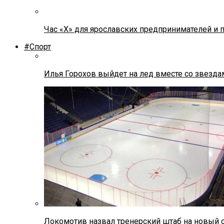
Час «Х» для ярославских предпринимателей и 
#Спорт
Илья Горохов выйдет на лед вместе со звезда
Локомотив назвал тренерский штаб на новый 