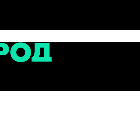
сти
ице Колышкина