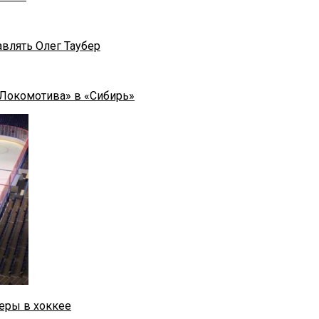
влять Олег Таубер
«Локомотива» в «Сибирь»
еры в хоккее