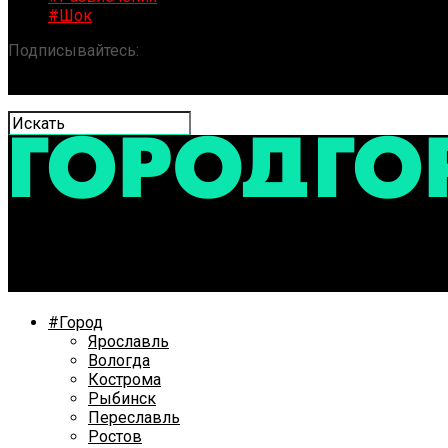
#Шок
Подписывайтесь:
«ГОРОД» / Новости Ярославля и обла
В Ярославле планируют застроить территорию на ул
#Город
Ярославль
Вологда
Кострома
Рыбинск
Переславль
Ростов