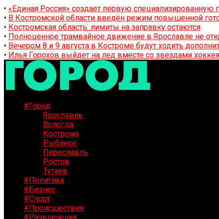
•
«Единая Россия» создает первую специализированную п
•
В Костромской области введён режим повышенной гото
•
Костромская область: лимиты на заправку остаются
•
Полноценное трамвайное движение в Ярославле не отк
•
Вечером 8 и 9 августа в Костроме будут ходить дополн
•
Илья Горохов выйдет на лед вместе со звездами хоккея
#Город
Ярославль
Вологда
Кострома
Рыбинск
Переславль
Ростов
Тутаев
#Политика
#Бизнес
#Спорт
#Происшествия
#Развлечения