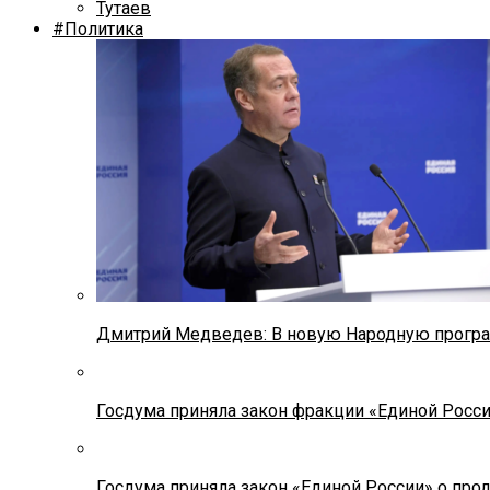
Тутаев
#Политика
Дмитрий Медведев: В новую Народную програ
Госдума приняла закон фракции «Единой Росс
Госдума приняла закон «Единой России» о прод