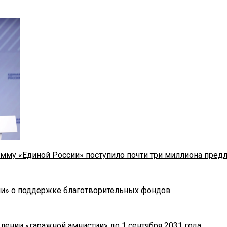
мму «Единой России» поступило почти три миллиона пред
ии» о поддержке благотворительных фондов
лении «гаражной амнистии» до 1 сентября 2031 года