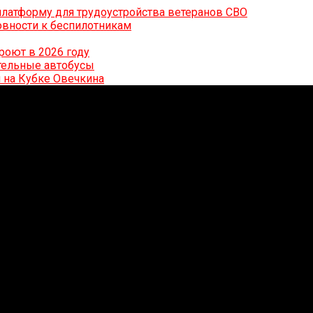
латформу для трудоустройства ветеранов СВО
вности к беспилотникам
роют в 2026 году
ительные автобусы
 на Кубке Овечкина