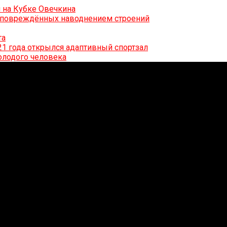
 на Кубке Овечкина
0 повреждённых наводнением строений
та
21 года открылся адаптивный спортзал
олодого человека