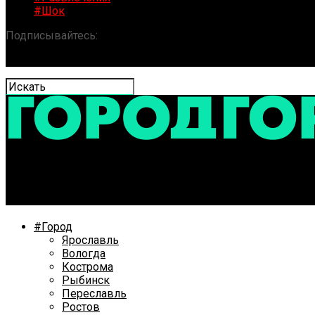
#Шок
Подписывайтесь:
«ГОРОД» / Новости Ярославля и обла
В Ярославле стало меньше жалоб на работу обществе
#Город
Ярославль
Вологда
Кострома
Рыбинск
Переславль
Ростов