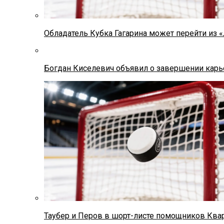
Обладатель Кубка Гагарина может перейти из 
Богдан Киселевич объявил о завершении карь
Таубер и Перов в шорт-листе помощников Ква