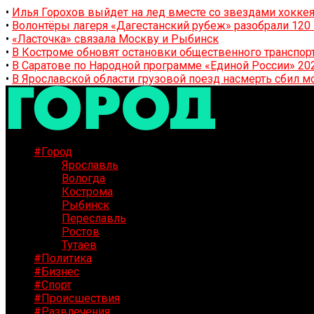
•
Илья Горохов выйдет на лед вместе со звездами хоккея
•
Волонтёры лагеря «Дагестанский рубеж» разобрали 12
•
«Ласточка» связала Москву и Рыбинск
•
В Костроме обновят остановки общественного транспор
•
В Саратове по Народной программе «Единой России» 20
•
В Ярославской области грузовой поезд насмерть сбил м
#Город
Ярославль
Вологда
Кострома
Рыбинск
Переславль
Ростов
Тутаев
#Политика
#Бизнес
#Спорт
#Происшествия
#Развлечения