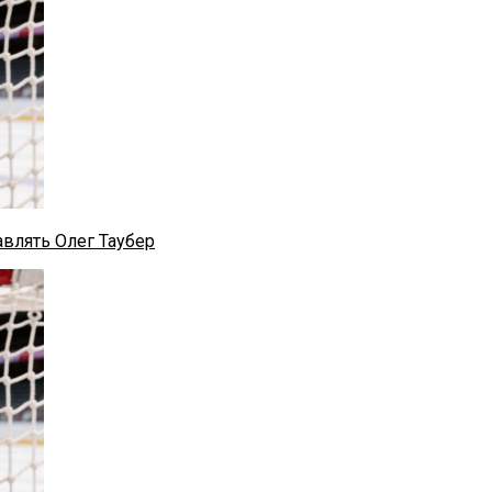
влять Олег Таубер