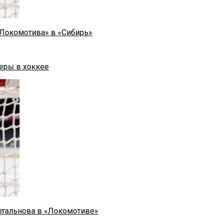
«Локомотива» в «Сибирь»
еры в хоккее
ртальнова в «Локомотиве»