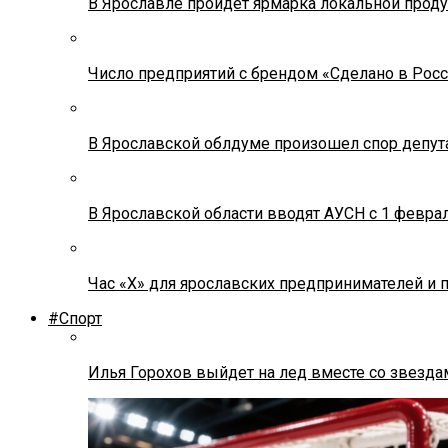
В Ярославле пройдет ярмарка локальной прод
Число предприятий с брендом «Сделано в Росс
В Ярославской облдуме произошел спор депута
В Ярославской области вводят АУСН с 1 февра
Час «Х» для ярославских предпринимателей и 
#Спорт
Илья Горохов выйдет на лед вместе со звезда