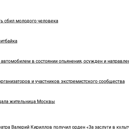
ть сбил молодого человека
питбайка
 автомобилем в состоянии опьянения, осужден и направле
рганизаторов и участников экстремистского сообщества
адала жительница Москвы
тра Валерий Кириллов получил орден «За заслуги в культу