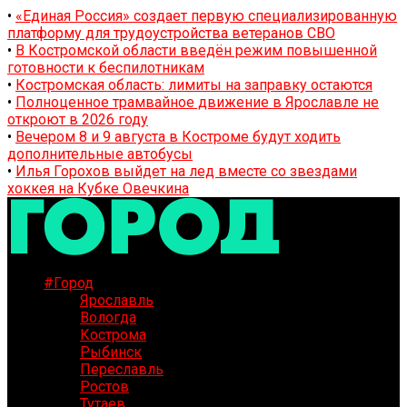
•
«Единая Россия» создает первую специализированную
платформу для трудоустройства ветеранов СВО
•
В Костромской области введён режим повышенной
готовности к беспилотникам
•
Костромская область: лимиты на заправку остаются
•
Полноценное трамвайное движение в Ярославле не
откроют в 2026 году
•
Вечером 8 и 9 августа в Костроме будут ходить
дополнительные автобусы
•
Илья Горохов выйдет на лед вместе со звездами
хоккея на Кубке Овечкина
#Город
Ярославль
Вологда
Кострома
Рыбинск
Переславль
Ростов
Тутаев