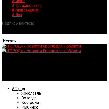
#Спорт
#Происшествия
#Развлечения
#Шок
Подписывайтесь:
«ГОРОД» / Новости Ярославля и
области
В Ярославской области сбили беспилотники
#Город
Ярославль
Вологда
Кострома
Рыбинск