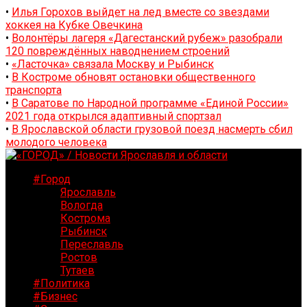
•
Илья Горохов выйдет на лед вместе со звездами
хоккея на Кубке Овечкина
•
Волонтёры лагеря «Дагестанский рубеж» разобрали
120 повреждённых наводнением строений
•
«Ласточка» связала Москву и Рыбинск
•
В Костроме обновят остановки общественного
транспорта
•
В Саратове по Народной программе «Единой России»
2021 года открылся адаптивный спортзал
•
В Ярославской области грузовой поезд насмерть сбил
молодого человека
#Город
Ярославль
Вологда
Кострома
Рыбинск
Переславль
Ростов
Тутаев
#Политика
#Бизнес