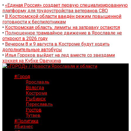
•
«Единая Россия» создает первую специализированную
платформу для трудоустройства ветеранов СВО
•
В Костромской области введён режим повышенной
готовности к беспилотникам
•
Костромская область: лимиты на заправку остаются
•
Полноценное трамвайное движение в Ярославле не
откроют в 2026 году
•
Вечером 8 и 9 августа в Костроме будут ходить
дополнительные автобусы
•
Илья Горохов выйдет на лед вместе со звездами
хоккея на Кубке Овечкина
#Город
Ярославль
Вологда
Кострома
Рыбинск
Переславль
Ростов
Тутаев
#Политика
#Бизнес