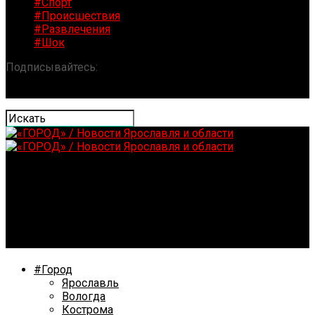
#Спорт
#Происшествия
#Развлечения
#Шок
Подписывайтесь:
«ГОРОД» / Новости Ярославля и
области
В Ярославской области жители просят
отремонтировать дорогу к курорту
#Город
Ярославль
Вологда
Кострома