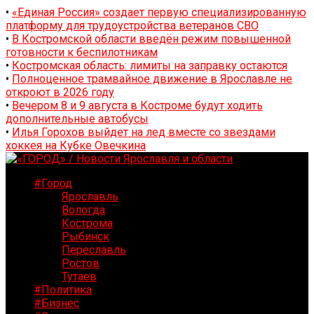
•
«Единая Россия» создает первую специализированную
платформу для трудоустройства ветеранов СВО
•
В Костромской области введён режим повышенной
готовности к беспилотникам
•
Костромская область: лимиты на заправку остаются
•
Полноценное трамвайное движение в Ярославле не
откроют в 2026 году
•
Вечером 8 и 9 августа в Костроме будут ходить
дополнительные автобусы
•
Илья Горохов выйдет на лед вместе со звездами
хоккея на Кубке Овечкина
#Город
Ярославль
Вологда
Кострома
Рыбинск
Переславль
Ростов
Тутаев
#Политика
#Бизнес