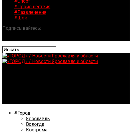
#Спорт
#Происшествия
#Развлечения
#Шок
Подписывайтесь:
«ГОРОД» / Новости Ярославля и
области
Выездное заседание Совета Федерации пройдет в
Вологодской области в июле
#Город
Ярославль
Вологда
Кострома