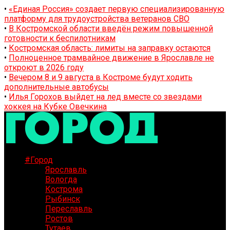
•
«Единая Россия» создает первую специализированную
платформу для трудоустройства ветеранов СВО
•
В Костромской области введён режим повышенной
готовности к беспилотникам
•
Костромская область: лимиты на заправку остаются
•
Полноценное трамвайное движение в Ярославле не
откроют в 2026 году
•
Вечером 8 и 9 августа в Костроме будут ходить
дополнительные автобусы
•
Илья Горохов выйдет на лед вместе со звездами
хоккея на Кубке Овечкина
#Город
Ярославль
Вологда
Кострома
Рыбинск
Переславль
Ростов
Тутаев