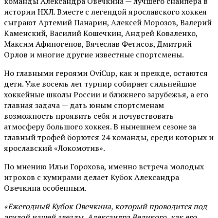
команды Александра Овечкина — лучшего снайпера в
истории НХЛ. Вместе с легендой ярославского хоккея
сыграют Артемий Панарин, Алексей Морозов, Валерий
Каменский, Василий Кошечкин, Андрей Коваленко,
Максим Афиногенов, Вячеслав Фетисов, Дмитрий
Орлов и многие другие известные спортсмены.
Но главными героями OviCup, как и прежде, остаются
дети. Уже восемь лет турнир собирает сильнейшие
хоккейные школы России и ближнего зарубежья, а его
главная задача — дать юным спортсменам
возможность проявить себя и почувствовать
атмосферу большого хоккея. В нынешнем сезоне за
главный трофей борются 24 команды, среди которых и
ярославский «Локомотив».
По мнению Ильи Горохова, именно встреча молодых
игроков с кумирами делает Кубок Александра
Овечкина особенным.
«Ежегодный Кубок Овечкина, который проводится под
эгидой нашей звезды, Александра Великого, как его