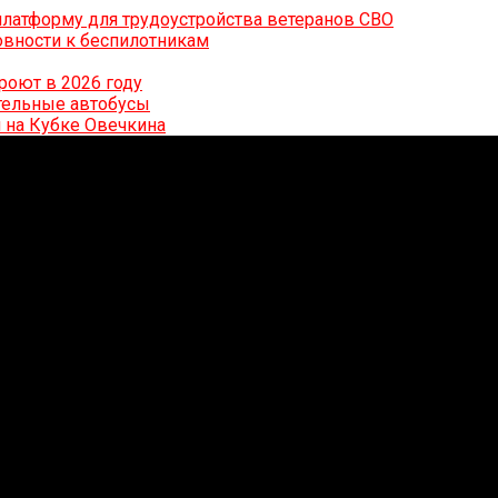
латформу для трудоустройства ветеранов СВО
вности к беспилотникам
роют в 2026 году
ительные автобусы
 на Кубке Овечкина