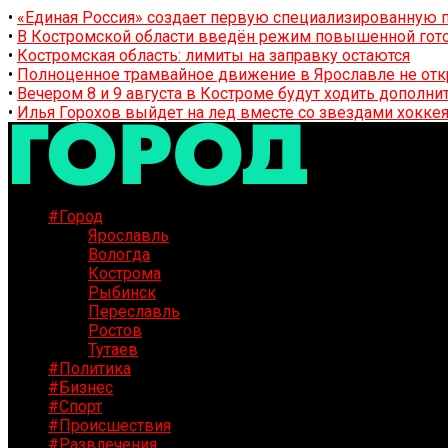
•
«Единая Россия» создает первую специализированную п
•
В Костромской области введён режим повышенной гото
•
Костромская область: лимиты на заправку остаются
•
Полноценное трамвайное движение в Ярославле не отк
•
Вечером 8 и 9 августа в Костроме будут ходить дополн
•
Илья Горохов выйдет на лед вместе со звездами хоккея
#Город
Ярославль
Вологда
Кострома
Рыбинск
Переславль
Ростов
Тутаев
#Политика
#Бизнес
#Спорт
#Происшествия
#Развлечения