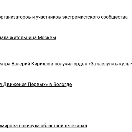
рганизаторов и участников экстремистского сообщества
адала жительница Москвы
тра Валерий Кириллов получил орден «За заслуги в культу
я Движения Первых» в Вологде
омирова покинула областной телеканал