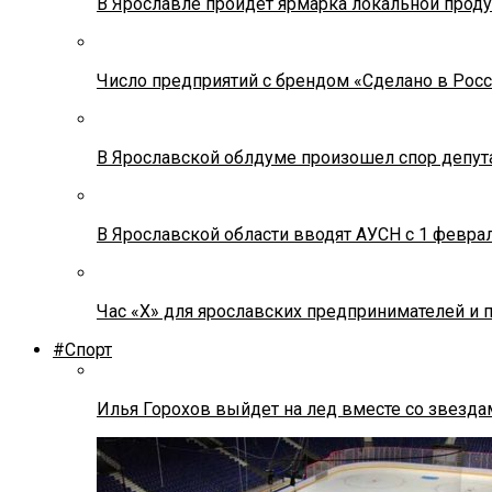
В Ярославле пройдет ярмарка локальной прод
Число предприятий с брендом «Сделано в Росс
В Ярославской облдуме произошел спор депута
В Ярославской области вводят АУСН с 1 февра
Час «Х» для ярославских предпринимателей и 
#Спорт
Илья Горохов выйдет на лед вместе со звезда