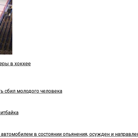
еры в хоккее
ть сбил молодого человека
питбайка
 автомобилем в состоянии опьянения, осужден и направле