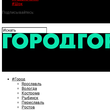
#Шок
Подписывайтесь:
«ГОРОД» / Новости Ярославля и обла
«Ярославская весна»: 100 лет развития муниципальн
#Город
Ярославль
Вологда
Кострома
Рыбинск
Переславль
Ростов