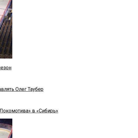
сезон
влять Олег Таубер
«Локомотива» в «Сибирь»