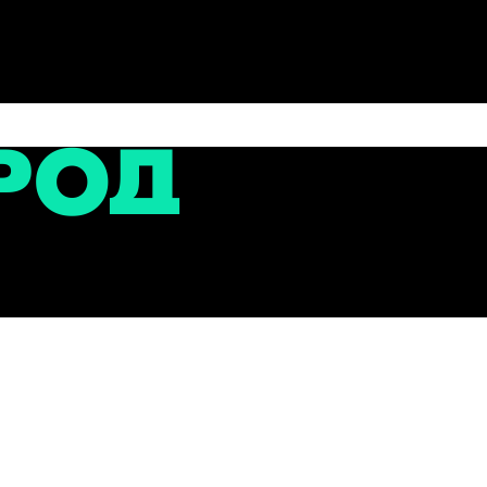
сти
ой системы образования города и новые смыслы