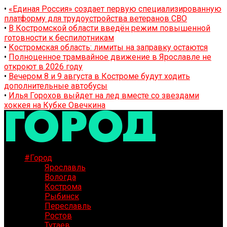
•
«Единая Россия» создает первую специализированную
платформу для трудоустройства ветеранов СВО
•
В Костромской области введён режим повышенной
готовности к беспилотникам
•
Костромская область: лимиты на заправку остаются
•
Полноценное трамвайное движение в Ярославле не
откроют в 2026 году
•
Вечером 8 и 9 августа в Костроме будут ходить
дополнительные автобусы
•
Илья Горохов выйдет на лед вместе со звездами
хоккея на Кубке Овечкина
#Город
Ярославль
Вологда
Кострома
Рыбинск
Переславль
Ростов
Тутаев