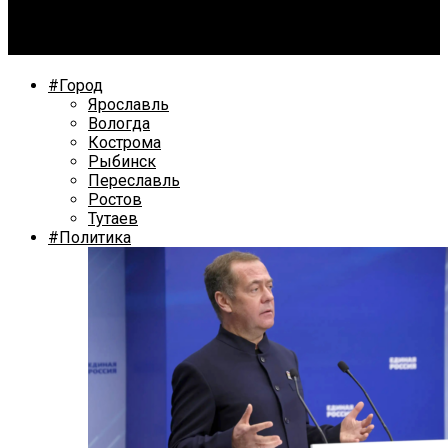
Ярославский бизнесмен не выплатил зарплату троим
кубинцам
#Город
Ярославль
Вологда
Кострома
Рыбинск
Переславль
Ростов
Тутаев
#Политика