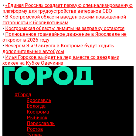
•
«Единая Россия» создает первую специализированную
платформу для трудоустройства ветеранов СВО
•
В Костромской области введён режим повышенной
готовности к беспилотникам
•
Костромская область: лимиты на заправку остаются
•
Полноценное трамвайное движение в Ярославле не
откроют в 2026 году
•
Вечером 8 и 9 августа в Костроме будут ходить
дополнительные автобусы
•
Илья Горохов выйдет на лед вместе со звездами
хоккея на Кубке Овечкина
#Город
Ярославль
Вологда
Кострома
Рыбинск
Переславль
Ростов
Тутаев