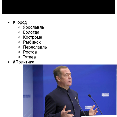
Загулявший костромской хаски самостоятельно
ходит в магазины за зоопровизией
#Город
Ярославль
Вологда
Кострома
Рыбинск
Переславль
Ростов
Тутаев
#Политика