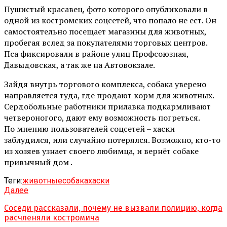
Пушистый красавец, фото которого опубликовали в
одной из костромских соцсетей, что попало не ест. Он
самостоятельно посещает магазины для животных,
пробегая вслед за покупателями торговых центров.
Пса фиксировали в районе улиц Профсоюзная,
Давыдовская, а так же на Автовокзале.
Зайдя внутрь торгового комплекса, собака уверено
направляется туда, где продают корм для животных.
Сердобольные работники прилавка подкармливают
четвероногого, дают ему возможность погреться.
По мнению пользователей соцсетей – хаски
заблудился, или случайно потерялся. Возможно, кто-то
из хозяев узнает своего любимца, и вернёт собаке
привычный дом .
Теги:
животные
собака
хаски
Далее
Соседи рассказали, почему не вызвали полицию, когда
расчленяли костромича