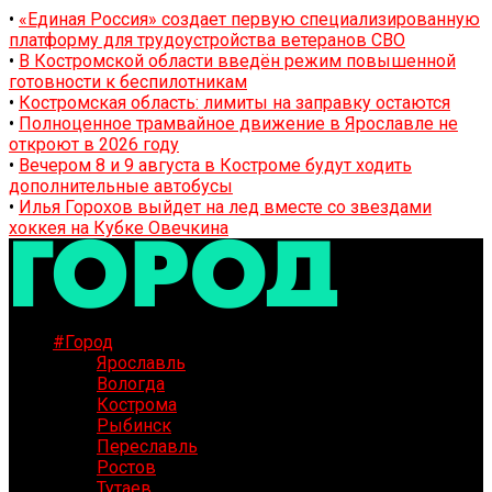
•
«Единая Россия» создает первую специализированную
платформу для трудоустройства ветеранов СВО
•
В Костромской области введён режим повышенной
готовности к беспилотникам
•
Костромская область: лимиты на заправку остаются
•
Полноценное трамвайное движение в Ярославле не
откроют в 2026 году
•
Вечером 8 и 9 августа в Костроме будут ходить
дополнительные автобусы
•
Илья Горохов выйдет на лед вместе со звездами
хоккея на Кубке Овечкина
#Город
Ярославль
Вологда
Кострома
Рыбинск
Переславль
Ростов
Тутаев