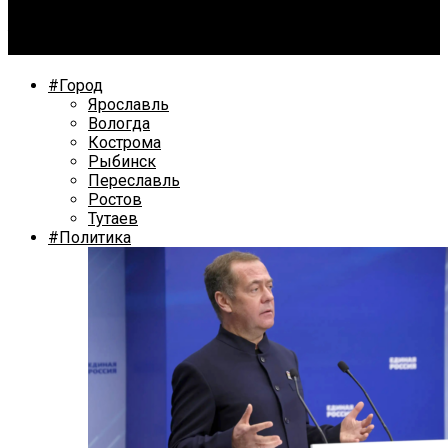
Заместитель мэра Ярославля рассказал об
изменениях в правилах благоустройства
#Город
Ярославль
Вологда
Кострома
Рыбинск
Переславль
Ростов
Тутаев
#Политика