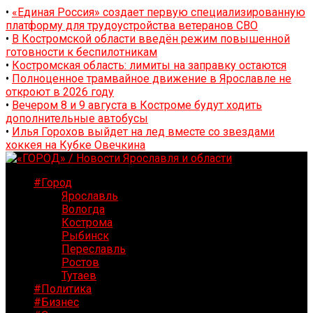
•
«Единая Россия» создает первую специализированную
платформу для трудоустройства ветеранов СВО
•
В Костромской области введён режим повышенной
готовности к беспилотникам
•
Костромская область: лимиты на заправку остаются
•
Полноценное трамвайное движение в Ярославле не
откроют в 2026 году
•
Вечером 8 и 9 августа в Костроме будут ходить
дополнительные автобусы
•
Илья Горохов выйдет на лед вместе со звездами
хоккея на Кубке Овечкина
#Город
Ярославль
Вологда
Кострома
Рыбинск
Переславль
Ростов
Тутаев
#Политика
#Бизнес