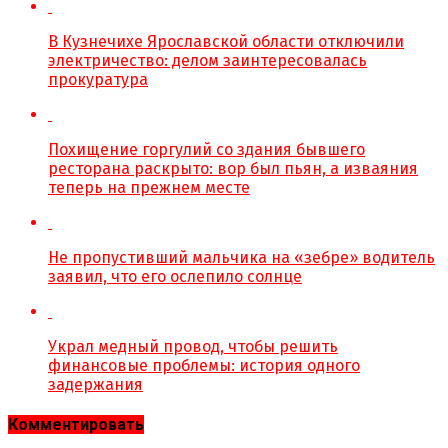
В Кузнечихе Ярославской области отключили
электричество: делом заинтересовалась
прокуратура
Похищение горгулий со здания бывшего
ресторана раскрыто: вор был пьян, а изваяния
теперь на прежнем месте
Не пропустивший мальчика на «зебре» водитель
заявил, что его ослепило солнце
Украл медный провод, чтобы решить
финансовые проблемы: история одного
задержания
Комментировать