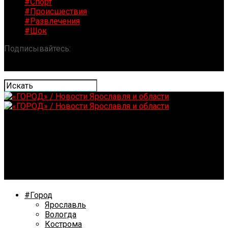
#Спорт
#Происшествия
#Развлечения
#Шок
Подписывайтесь:
«ГОРОД» / Новости Ярославля и
области
В Ярославль из Южной Африки пытались незаконно
ввезти шкуру крокодила
#Город
Ярославль
Вологда
Кострома