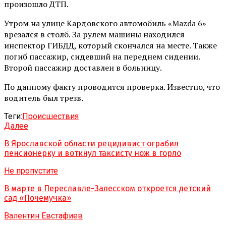
произошло ДТП.
Утром на улице Кардовского автомобиль «Mazda 6»
врезался в столб. За рулем машины находился
инспектор ГИБДД, который скончался на месте. Также
погиб пассажир, сидевший на переднем сидении.
Второй пассажир доставлен в больницу.
По данному факту проводится проверка. Известно, что
водитель был трезв.
Теги:
Происшествия
Далее
В Ярославской области рецидивист ограбил
пенсионерку и воткнул таксисту нож в горло
Не пропустите
В марте в Переславле-Залесском откроется детский
сад «Почемучка»
Валентин Евстафиев