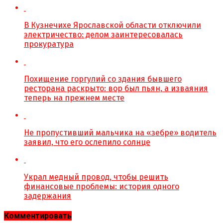
В Кузнечихе Ярославской области отключили
электричество: делом заинтересовалась
прокуратура
Похищение горгулий со здания бывшего
ресторана раскрыто: вор был пьян, а изваяния
теперь на прежнем месте
Не пропустивший мальчика на «зебре» водитель
заявил, что его ослепило солнце
Украл медный провод, чтобы решить
финансовые проблемы: история одного
задержания
Комментировать