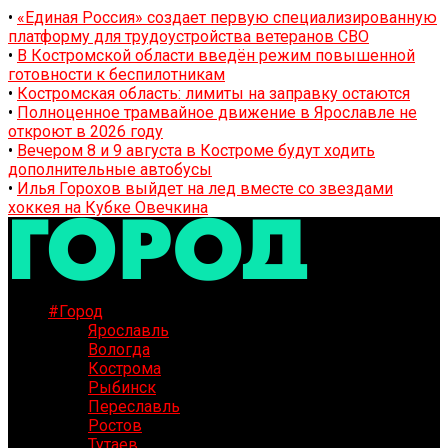
•
«Единая Россия» создает первую специализированную
платформу для трудоустройства ветеранов СВО
•
В Костромской области введён режим повышенной
готовности к беспилотникам
•
Костромская область: лимиты на заправку остаются
•
Полноценное трамвайное движение в Ярославле не
откроют в 2026 году
•
Вечером 8 и 9 августа в Костроме будут ходить
дополнительные автобусы
•
Илья Горохов выйдет на лед вместе со звездами
хоккея на Кубке Овечкина
#Город
Ярославль
Вологда
Кострома
Рыбинск
Переславль
Ростов
Тутаев