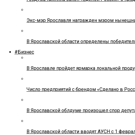
Экс-мэр Ярославля награжден мэром нынешн
В Ярославской области определены победител
#Бизнес
В Ярославле пройдет ярмарка локальной прод
Число предприятий с брендом «Сделано в Росс
В Ярославской облдуме произошел спор депута
В Ярославской области вводят АУСН с 1 февра