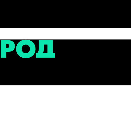
сти
 создали оперативный штаб