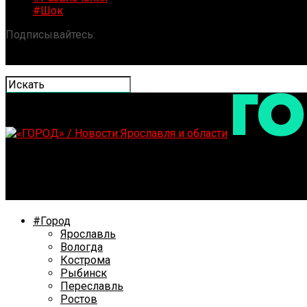
#Шок
Подписывайтесь:
«ГОРОД» / Новости Ярославля и обла
Для возвращения ярославцев из Турции в Ростуризме
#Город
Ярославль
Вологда
Кострома
Рыбинск
Переславль
Ростов