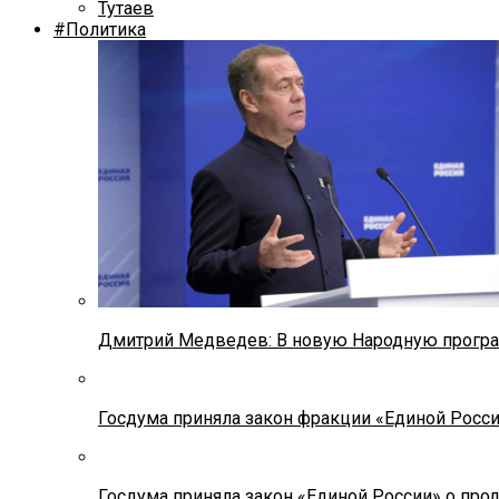
Тутаев
#Политика
Дмитрий Медведев: В новую Народную програ
Госдума приняла закон фракции «Единой Росс
Госдума приняла закон «Единой России» о прод