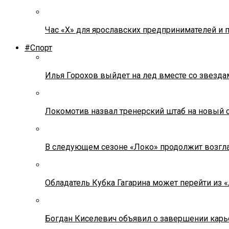
Час «Х» для ярославских предпринимателей и 
#Спорт
Илья Горохов выйдет на лед вместе со звезда
Локомотив назвал тренерский штаб на новый 
В следующем сезоне «Локо» продолжит возгла
Обладатель Кубка Гагарина может перейти из 
Богдан Киселевич объявил о завершении карь