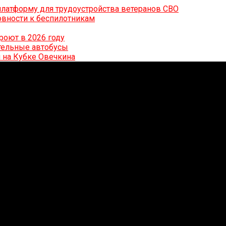
латформу для трудоустройства ветеранов СВО
вности к беспилотникам
роют в 2026 году
ительные автобусы
 на Кубке Овечкина