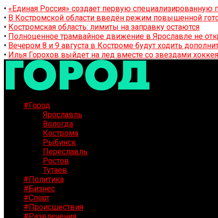
•
«Единая Россия» создает первую специализированную п
•
В Костромской области введён режим повышенной гото
•
Костромская область: лимиты на заправку остаются
•
Полноценное трамвайное движение в Ярославле не отк
•
Вечером 8 и 9 августа в Костроме будут ходить дополн
•
Илья Горохов выйдет на лед вместе со звездами хоккея
#Город
Ярославль
Вологда
Кострома
Рыбинск
Переславль
Ростов
Тутаев
#Политика
#Бизнес
#Спорт
#Происшествия
#Развлечения