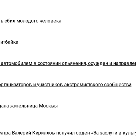
ть сбил молодого человека
питбайка
 автомобилем в состоянии опьянения, осужден и направле
рганизаторов и участников экстремистского сообщества
адала жительница Москвы
тра Валерий Кириллов получил орден «За заслуги в культу