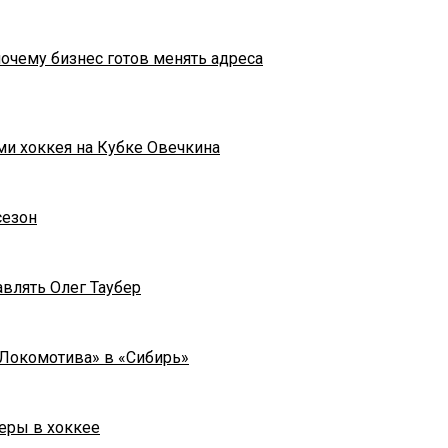
почему бизнес готов менять адреса
ми хоккея на Кубке Овечкина
сезон
влять Олег Таубер
«Локомотива» в «Сибирь»
еры в хоккее