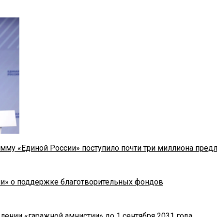
мму «Единой России» поступило почти три миллиона пред
ии» о поддержке благотворительных фондов
лении «гаражной амнистии» до 1 сентября 2031 года