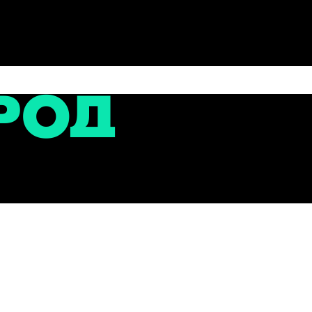
сти
ных бюллетеней прошли контрольное тестирование и го