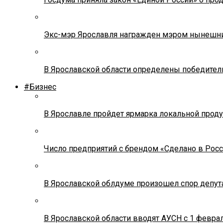
Экс-мэр Ярославля награжден мэром нынешн
В Ярославской области определены победител
#Бизнес
В Ярославле пройдет ярмарка локальной прод
Число предприятий с брендом «Сделано в Росс
В Ярославской облдуме произошел спор депута
В Ярославской области вводят АУСН с 1 февра