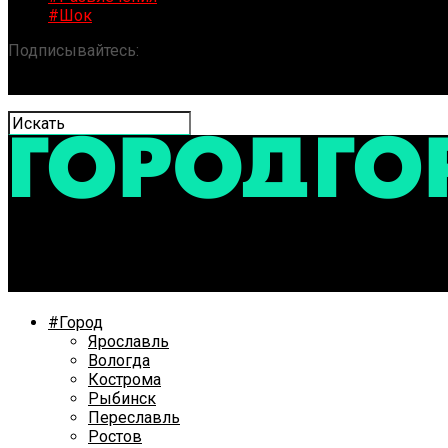
#Шок
Подписывайтесь:
«ГОРОД» / Новости Ярославля и обла
Олег Захаров: «Все комплексы обработки избиратель
#Город
Ярославль
Вологда
Кострома
Рыбинск
Переславль
Ростов