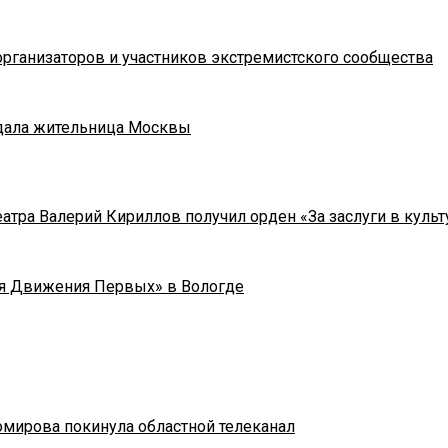
рганизаторов и участников экстремистского сообщества
адала жительница Москвы
тра Валерий Кириллов получил орден «За заслуги в культу
я Движения Первых» в Вологде
омирова покинула областной телеканал