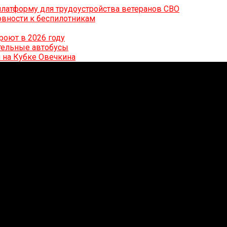
латформу для трудоустройства ветеранов СВО
вности к беспилотникам
роют в 2026 году
ительные автобусы
 на Кубке Овечкина