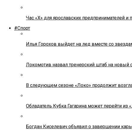
Час «Х» для ярославских предпринимателей и 
#Спорт
Илья Горохов выйдет на лед вместе со звезда
Локомотив назвал тренерский штаб на новый 
В следующем сезоне «Локо» продолжит возгла
Обладатель Кубка Гагарина может перейти из 
Богдан Киселевич объявил о завершении карь