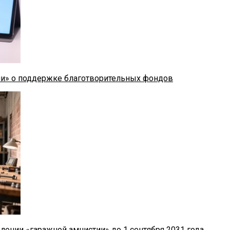
ии» о поддержке благотворительных фондов
лении «гаражной амнистии» до 1 сентября 2031 года