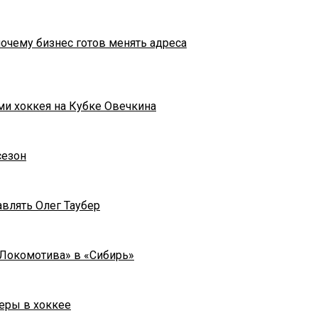
почему бизнес готов менять адреса
ми хоккея на Кубке Овечкина
сезон
влять Олег Таубер
«Локомотива» в «Сибирь»
еры в хоккее