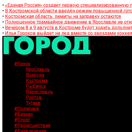
•
«Единая Россия» создает первую специализированную п
•
В Костромской области введён режим повышенной гото
•
Костромская область: лимиты на заправку остаются
•
Полноценное трамвайное движение в Ярославле не отк
•
Вечером 8 и 9 августа в Костроме будут ходить дополн
•
Илья Горохов выйдет на лед вместе со звездами хоккея
#Город
Ярославль
Вологда
Кострома
Рыбинск
Переславль
Ростов
Тутаев
#Политика
#Бизнес
#Спорт
#Происшествия
#Развлечения