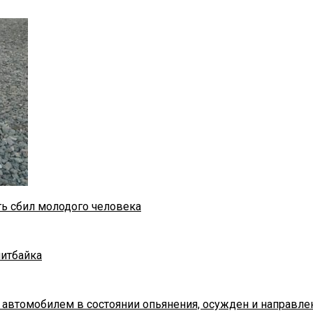
ть сбил молодого человека
питбайка
 автомобилем в состоянии опьянения, осужден и направле