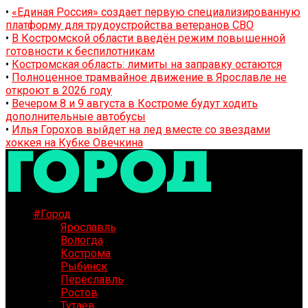
•
«Единая Россия» создает первую специализированную
платформу для трудоустройства ветеранов СВО
•
В Костромской области введён режим повышенной
готовности к беспилотникам
•
Костромская область: лимиты на заправку остаются
•
Полноценное трамвайное движение в Ярославле не
откроют в 2026 году
•
Вечером 8 и 9 августа в Костроме будут ходить
дополнительные автобусы
•
Илья Горохов выйдет на лед вместе со звездами
хоккея на Кубке Овечкина
#Город
Ярославль
Вологда
Кострома
Рыбинск
Переславль
Ростов
Тутаев