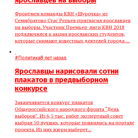
Фронтмен команды КВН «Шурочка» из
Семибратово Стас Репьев пригласил ярославцев
на выборы. Участник Премьер-лиги КВН 2018
подключился к акции ярославских студентов,
которые снимают известных деятелей города,...
#Политика
8 лет назад
Ярославцы нарисовали сотни
плакатов в предвыборном
конкурсе
Заканчивается конкурс плакатов
Общероссийского народного фронта “День
выборов”. Из 6,5 тыс. работ экспертный совет
выбрал 50 лучших, которые появились на портале
проекта. Из них жюри выберет...