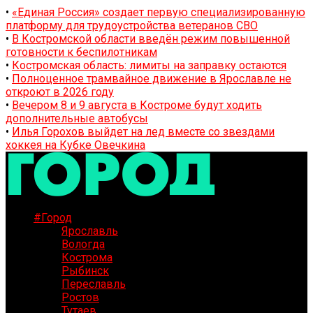
•
«Единая Россия» создает первую специализированную
платформу для трудоустройства ветеранов СВО
•
В Костромской области введён режим повышенной
готовности к беспилотникам
•
Костромская область: лимиты на заправку остаются
•
Полноценное трамвайное движение в Ярославле не
откроют в 2026 году
•
Вечером 8 и 9 августа в Костроме будут ходить
дополнительные автобусы
•
Илья Горохов выйдет на лед вместе со звездами
хоккея на Кубке Овечкина
#Город
Ярославль
Вологда
Кострома
Рыбинск
Переславль
Ростов
Тутаев