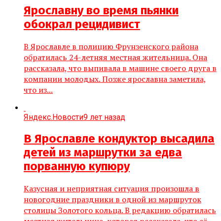
Ярославну во время пьянки
обокрал рецидивист
В Ярославле в полицию Фрунзенского района
обратилась 24-летняя местная жительница. Она
рассказала, что выпивала в машине своего друга в
компании молодых. Позже ярославна заметила,
что из...
Яндекс.Новости
9 лет назад
В Ярославле кондуктор высадила
детей из маршрутки за едва
порванную купюру
Казусная и неприятная ситуация произошла в
новогодние праздники в одной из маршруток
столицы Золотого кольца. В редакцию обратилась
местная жительница, которая рассказала, что её