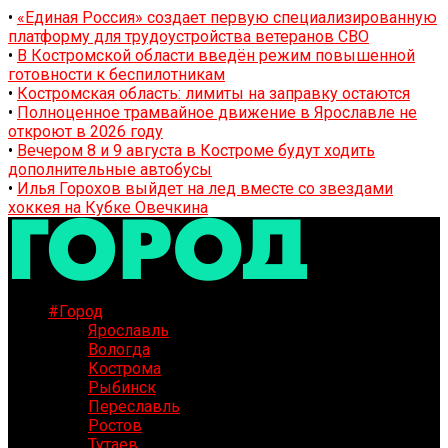
•
«Единая Россия» создает первую специализированную
платформу для трудоустройства ветеранов СВО
•
В Костромской области введён режим повышенной
готовности к беспилотникам
•
Костромская область: лимиты на заправку остаются
•
Полноценное трамвайное движение в Ярославле не
откроют в 2026 году
•
Вечером 8 и 9 августа в Костроме будут ходить
дополнительные автобусы
•
Илья Горохов выйдет на лед вместе со звездами
хоккея на Кубке Овечкина
#Город
Ярославль
Вологда
Кострома
Рыбинск
Переславль
Ростов
Тутаев