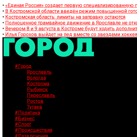
•
«Единая Россия» создает первую специализированную п
•
В Костромской области введён режим повышенной гото
•
Костромская область: лимиты на заправку остаются
•
Полноценное трамвайное движение в Ярославле не отк
•
Вечером 8 и 9 августа в Костроме будут ходить дополн
•
Илья Горохов выйдет на лед вместе со звездами хоккея
#Город
Ярославль
Вологда
Кострома
Рыбинск
Переславль
Ростов
Тутаев
#Политика
#Бизнес
#Спорт
#Происшествия
#Развлечения