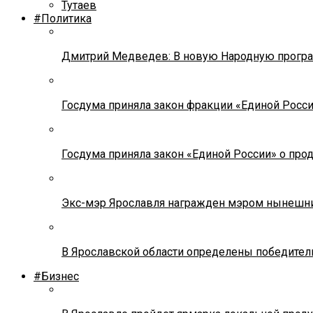
Тутаев
#Политика
Дмитрий Медведев: В новую Народную програ
Госдума приняла закон фракции «Единой Росс
Госдума приняла закон «Единой России» о прод
Экс-мэр Ярославля награжден мэром нынешн
В Ярославской области определены победител
#Бизнес