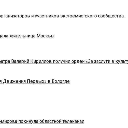
рганизаторов и участников экстремистского сообщества
адала жительница Москвы
тра Валерий Кириллов получил орден «За заслуги в культу
я Движения Первых» в Вологде
омирова покинула областной телеканал