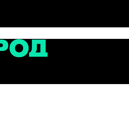
сти
ы №8 имени В.И. Матвеева на Перекопе