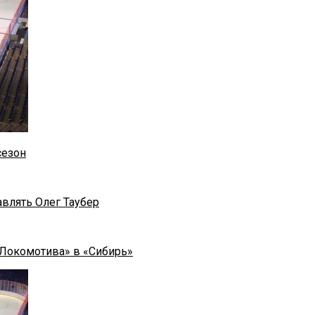
сезон
влять Олег Таубер
«Локомотива» в «Сибирь»