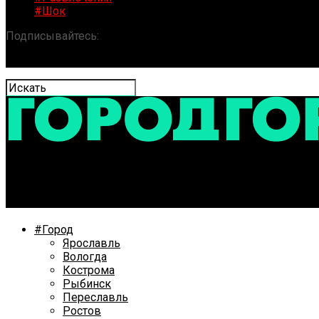
#Шок
Подписывайтесь:
«ГОРОД» / Новости Ярославля и обла
В Ярославле оценили ход капитального ремонта школ
#Город
Ярославль
Вологда
Кострома
Рыбинск
Переславль
Ростов