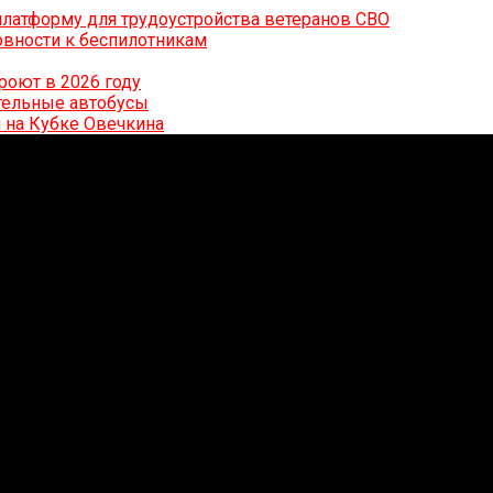
латформу для трудоустройства ветеранов СВО
вности к беспилотникам
роют в 2026 году
ительные автобусы
 на Кубке Овечкина