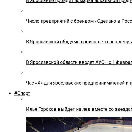
В Ярославле пройдет ярмарка локальной прод
Число предприятий с брендом «Сделано в Росс
В Ярославской облдуме произошел спор депута
В Ярославской области вводят АУСН с 1 февра
Час «Х» для ярославских предпринимателей и 
#Спорт
Илья Горохов выйдет на лед вместе со звезда