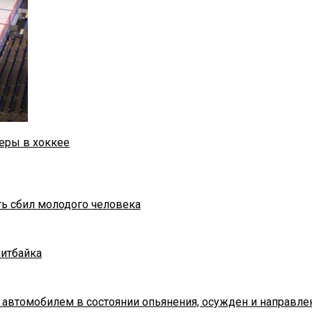
еры в хоккее
ть сбил молодого человека
питбайка
 автомобилем в состоянии опьянения, осужден и направле