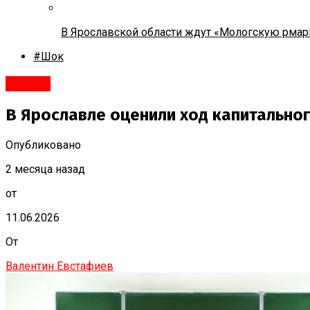
В Ярославской области ждут «Мологскую рмар
#Шок
#Город
В Ярославле оценили ход капитально
Опубликовано
2 месяца назад
от
11.06.2026
От
Валентин Евстафиев