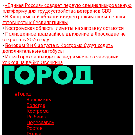
•
«Единая Россия» создает первую специализированную
платформу для трудоустройства ветеранов СВО
•
В Костромской области введён режим повышенной
готовности к беспилотникам
•
Костромская область: лимиты на заправку остаются
•
Полноценное трамвайное движение в Ярославле не
откроют в 2026 году
•
Вечером 8 и 9 августа в Костроме будут ходить
дополнительные автобусы
•
Илья Горохов выйдет на лед вместе со звездами
хоккея на Кубке Овечкина
#Город
Ярославль
Вологда
Кострома
Рыбинск
Переславль
Ростов
Тутаев