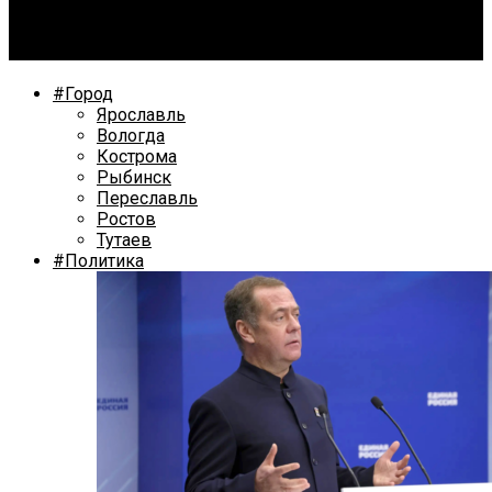
Ярославцев приглашают на бесплатную
юрконсультацию
#Город
Ярославль
Вологда
Кострома
Рыбинск
Переславль
Ростов
Тутаев
#Политика