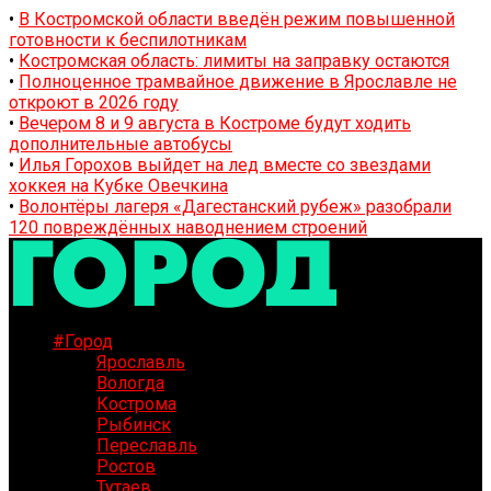
•
В Костромской области введён режим повышенной
готовности к беспилотникам
•
Костромская область: лимиты на заправку остаются
•
Полноценное трамвайное движение в Ярославле не
откроют в 2026 году
•
Вечером 8 и 9 августа в Костроме будут ходить
дополнительные автобусы
•
Илья Горохов выйдет на лед вместе со звездами
хоккея на Кубке Овечкина
•
Волонтёры лагеря «Дагестанский рубеж» разобрали
120 повреждённых наводнением строений
#Город
Ярославль
Вологда
Кострома
Рыбинск
Переславль
Ростов
Тутаев