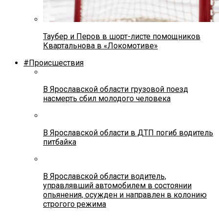
Таубер и Перов в шорт-листе помощников
Квартальнова в «Локомотиве»
#Происшествия
В Ярославской области грузовой поезд
насмерть сбил молодого человека
В Ярославской области в ДТП погиб водитель
питбайка
В Ярославской области водитель,
управлявший автомобилем в состоянии
опьянения, осужден и направлен в колонию
строгого режима