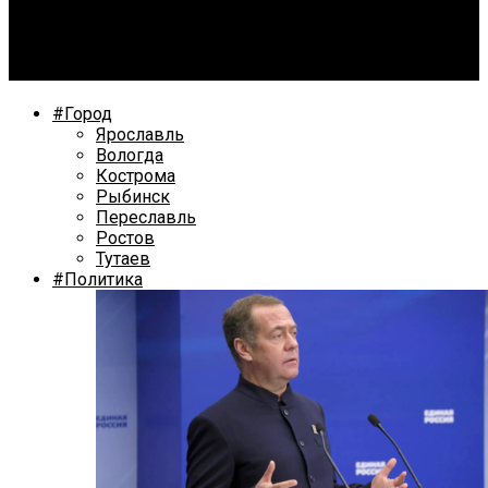
Региональный центр инжиниринга помогает
предприятиям в проведении патентных
исследований
#Город
Ярославль
Вологда
Кострома
Рыбинск
Переславль
Ростов
Тутаев
#Политика