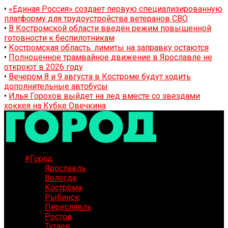
•
«Единая Россия» создает первую специализированную
платформу для трудоустройства ветеранов СВО
•
В Костромской области введён режим повышенной
готовности к беспилотникам
•
Костромская область: лимиты на заправку остаются
•
Полноценное трамвайное движение в Ярославле не
откроют в 2026 году
•
Вечером 8 и 9 августа в Костроме будут ходить
дополнительные автобусы
•
Илья Горохов выйдет на лед вместе со звездами
хоккея на Кубке Овечкина
#Город
Ярославль
Вологда
Кострома
Рыбинск
Переславль
Ростов
Тутаев