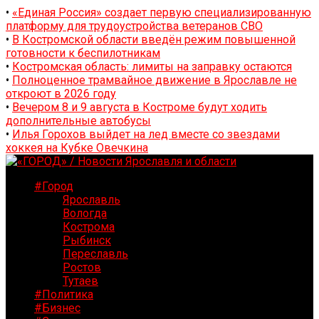
•
«Единая Россия» создает первую специализированную
платформу для трудоустройства ветеранов СВО
•
В Костромской области введён режим повышенной
готовности к беспилотникам
•
Костромская область: лимиты на заправку остаются
•
Полноценное трамвайное движение в Ярославле не
откроют в 2026 году
•
Вечером 8 и 9 августа в Костроме будут ходить
дополнительные автобусы
•
Илья Горохов выйдет на лед вместе со звездами
хоккея на Кубке Овечкина
#Город
Ярославль
Вологда
Кострома
Рыбинск
Переславль
Ростов
Тутаев
#Политика
#Бизнес