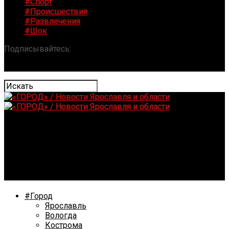
#Спорт
#Происшествия
#Развлечения
#Шок
Подписывайтесь:
«ГОРОД» / Новости Ярославля и
области
Госэкспертиза одобрила расширение участка М-8 в
Ярославской области
#Город
Ярославль
Вологда
Кострома