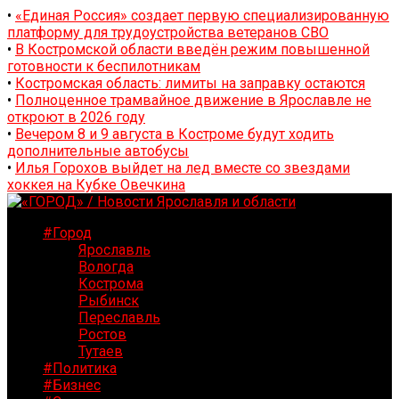
•
«Единая Россия» создает первую специализированную
платформу для трудоустройства ветеранов СВО
•
В Костромской области введён режим повышенной
готовности к беспилотникам
•
Костромская область: лимиты на заправку остаются
•
Полноценное трамвайное движение в Ярославле не
откроют в 2026 году
•
Вечером 8 и 9 августа в Костроме будут ходить
дополнительные автобусы
•
Илья Горохов выйдет на лед вместе со звездами
хоккея на Кубке Овечкина
#Город
Ярославль
Вологда
Кострома
Рыбинск
Переславль
Ростов
Тутаев
#Политика
#Бизнес