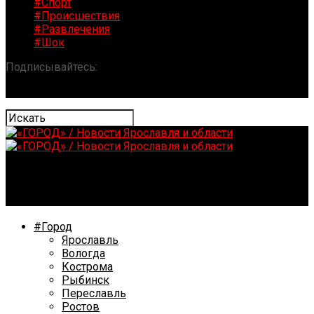
#Спорт
#Происшествия
#Развлечения
#Шок
Подписывайтесь:
«ГОРОД» / Новости Ярославля и
области
#Город
Ярославль
Вологда
Кострома
Рыбинск
Переславль
Ростов