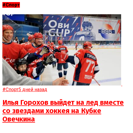
#Спорт
#Спорт
5 дней назад
Илья Горохов выйдет на лед вместе
со звездами хоккея на Кубке
Овечкина