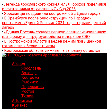
•
Легенда ярославского хоккея Илья Горохов поделился
впечатлениями от участия в OviCup 2026
•
Ярославцы поздравили костромичей с Днем города
•
В Оренбурге после реконструкции по Народной
программе «Единой России» 2021 года открыли детский
лагерь
•
«Единая Россия» создает первую специализированную
платформу для трудоустройства ветеранов СВО
•
В Костромской области введён режим повышенной
готовности к беспилотникам
•
Костромская область: лимиты на заправку остаются
#Город
Ярославль
Вологда
Кострома
Рыбинск
Переславль
Ростов
Тутаев
#Политика
#Бизнес