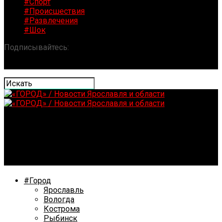
#Спорт
#Происшествия
#Развлечения
#Шок
Подписывайтесь:
«ГОРОД» / Новости Ярославля и
области
Пропавший костромской подросток найден живым
#Город
Ярославль
Вологда
Кострома
Рыбинск